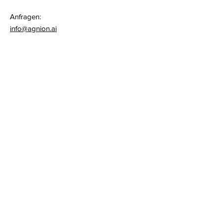
Anfragen:
info@agnion.ai
Quick-Links
Datenschutz
Impressum
Newsletter
Bleiben Sie mit unserem
Newsletter auf dem Laufenden.
E-Mail-Adresse